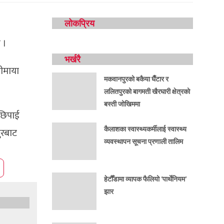
लोकप्रिय
 ।
भर्खरै
नीमाया
मकवानपुरको बकैया घैँटार र
ललितपुरको बागमती खैरघारी क्षेत्रको
बस्ती जोखिममा
 छिपाई
कैलाशका स्वास्थ्यकर्मीलाई स्वास्थ्य
ुरबाट
व्यवस्थापन सूचना प्रणाली तालिम
हेटौँडामा व्यापक फैलियो ‘पार्थेनियम’
झार