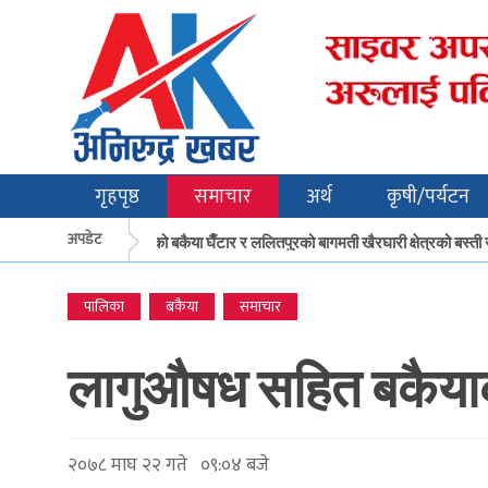
गृहपृष्ठ
समाचार
अर्थ
कृषी/पर्यटन
अपडेट
मकवानपुरको बकैया घैँटार र ललितपुरको बागमती खैरघारी क्षेत्रको बस्ती 
पालिका
बकैया
समाचार
लागुऔषध सहित बकैयाक
२०७८ माघ २२ गते ०९:०४ बजे