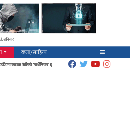
ते, शनिबार
ा
कला/साहित्य
टौँडामा व्यापक फैलियो ‘पार्थेनियम’ झार
धूप उत्पादनबाट हेटौँडाका गृहिणीको आम्दानी बढ्