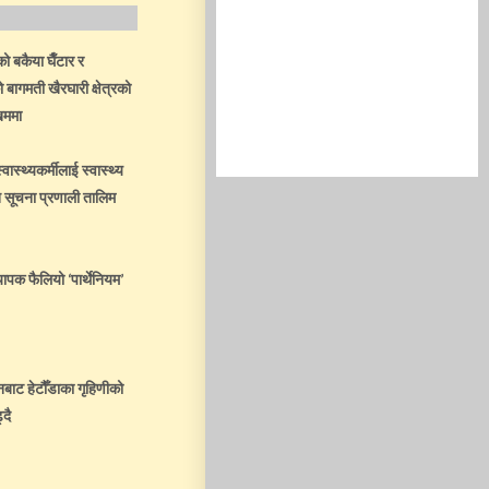
 बकैया घैँटार र
बागमती खैरघारी क्षेत्रको
िममा
ास्थ्यकर्मीलाई स्वास्थ्य
न सूचना प्रणाली तालिम
्यापक फैलियो ‘पार्थेनियम’
नबाट हेटौँडाका गृहिणीको
्दै