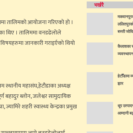
भर्खरै
मकवानपुरको
गमा तालिमको आयोजना गरिएको हो ।
ललितपुरको 
गरेका थिए । तालिममा वनडढेलोले
बस्ती जोख
तका विषयहरुमा जानकारी गराइर्एको थियो
कैलाशका स्व
व्यवस्थाप
हेटौँडामा व
झार
 स्थानीय महासंघ,हेटौडाका अध्यक्ष
र्ण बहादुर ब्लोन, जलेश्वर सामुदायिक
यामिरे शहरी स्वास्थ्य केन्द्रका प्रमुख
धूप उत्पाद
आम्दानी बढ