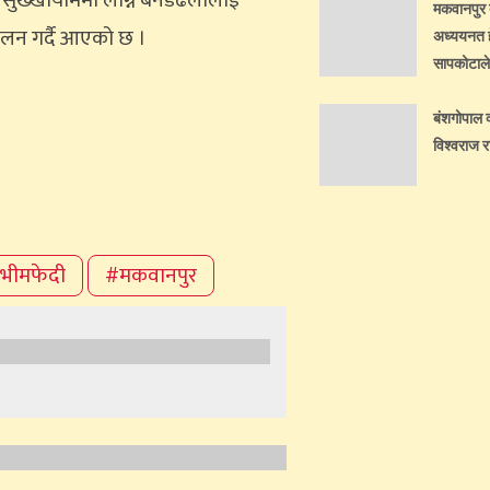
सुख्खायाममा लाग्ने बनडढेलोलाई
मकवानपुर ब
ालन गर्दै आएको छ ।
अध्ययनत ह
सापकोटाले 
बंशगोपाल क
विश्वराज 
भीमफेदी
#मकवानपुर