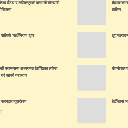
ैया घैँटार र ललितपुरको बागमती खैरघारी
कैलाशका स्व
 जोखिममा
तालिम
क फैलियो ‘पार्थेनियम’ झार
धूप उत्पादन
ुखी क्याम्पसमा अध्ययनत हेटौँडाका लकेश
बंशगोपाल क
 गरे आफ्नै व्यवसाय
्लबद्वारा वृक्षरोपण
हेटाैँडामा 
ेल