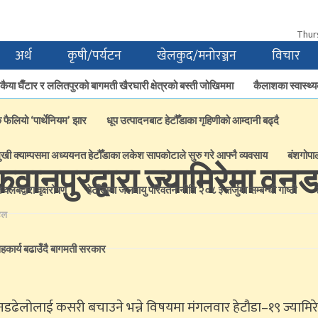
Thur
अर्थ
कृषी/पर्यटन
खेलकुद/मनोरञ्जन
विचार
ैया घैँटार र ललितपुरको बागमती खैरघारी क्षेत्रको बस्ती जोखिममा
कैलाशका स्वास्थ्य
क फैलियो ‘पार्थेनियम’ झार
धूप उत्पादनबाट हेटौँडाका गृहिणीको आम्दानी बढ्दै
ुखी क्याम्पसमा अध्ययनत हेटौँडाका लकेश सापकोटाले सुरु गरे आफ्नै व्यवसाय
बंशगोपा
नपुरद्वारा ज्यामिरेमा वन
्लबद्वारा वृक्षरोपण
हेटाैँडामा जलवायु परिवर्तन नीति २०८३ तर्जुमा सम्बन्धी गोष्ठी
ेल
कार्य बढाउँदै बागमती सरकार
े वनडढेलोलाई कसरी बचाउने भन्ने विषयमा मंगलवार हेटौडा–१९ ज्यामि