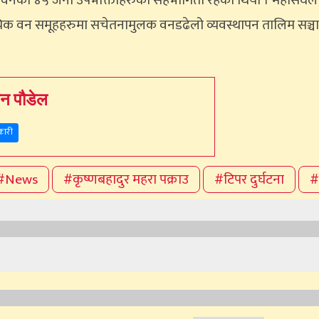
 वनका ४५ जना उपभोक्ताहरुको सहभागिता रहेको थियो । महासंघले 
दायिक वन समूहहरुमा सचेतनामुलक वनडढेलो व्यवस्थापन तालिम सञ्च
ेन पौडेल
कारी
#News
#कृष्णबहादुर महरा पक्राउ
#टिपर दुर्घटना
#