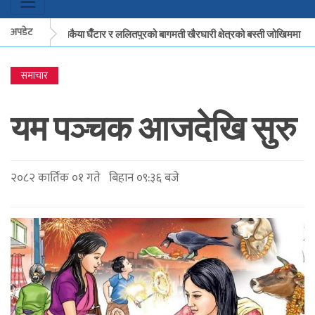
अपडेट
मकवानपुरको बकैया घैँटार र ललितपुरको बागमती खैरघारी क्षेत्रको बस्ती जोखिममा
समाचार
मकवानपुरको बकैया घैँटार र ललितपुरको बागमती खैरघारी क्षेत्रको बस्ती जोखिममा
क
यम पञ्चक आजदेखि सुरु
२०८२ कार्तिक ०१ गते बिहान ०९:३६ बजे