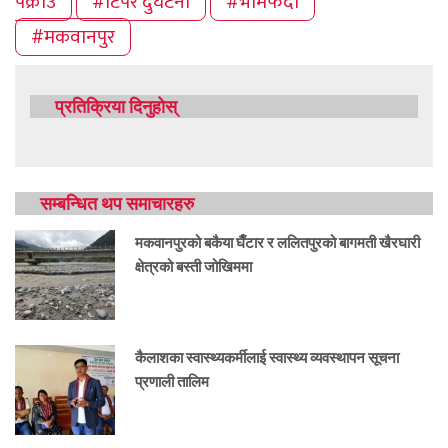
पक्राउ
#टिपर दुर्घटना
#भीमफेदी
#मकवानपुर
प्रतिक्रिया दिनुहोस्
सम्बन्धित थप समाचारहरु
मकवानपुरको बकैया घैँटार र ललितपुरको बागमती खैरघारी
क्षेत्रको बस्ती जोखिममा
कैलाशका स्वास्थ्यकर्मीलाई स्वास्थ्य व्यवस्थापन सूचना
प्रणाली तालिम