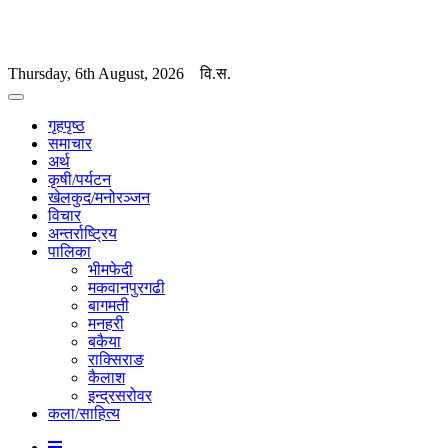
Thursday, 6th August, 2026
वि.स.
गृहपृष्ठ
समाचार
अर्थ
कृषी/पर्यटन
खेलकुद/मनोरञ्जन
विचार
अन्तर्राष्ट्रिय
पालिका
भीमफेदी
मकवानपुरगढी
बागमती
मनहरी
बकैया
राक्सिराङ
कैलाश
इन्द्रसरोवर
कला/साहित्य