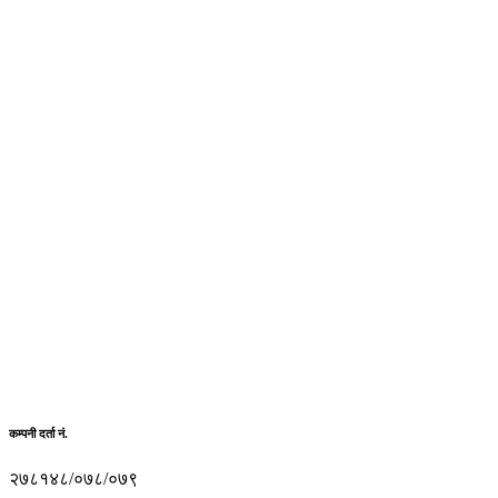
कम्पनी दर्ता नं.
२७८१४८/०७८/०७९