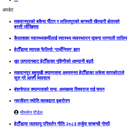
अपडेट
मकवानपुरको बकैया घैँटार र ललितपुरको बागमती खैरघारी क्षेत्रको
बस्ती जोखिममा
कैलाशका स्वास्थ्यकर्मीलाई स्वास्थ्य व्यवस्थापन सूचना प्रणाली तालिम
हेटौँडामा व्यापक फैलियो ‘पार्थेनियम’ झार
धूप उत्पादनबाट हेटौँडाका गृहिणीको आम्दानी बढ्दै
मकवानपुर बहुमुखी क्याम्पसमा अध्ययनत हेटौँडाका लकेश सापकोटाले
सुरु गरे आफ्नै व्यवसाय
बंशगोपाल क्याम्पसको सभा, अध्यक्षमा विश्वराज राई चयन
नवजीवन ज्योति क्लबद्वारा वृक्षरोपण
भीमसेन पौडेल
हेटाैँडामा जलवायु परिवर्तन नीति २०८३ तर्जुमा सम्बन्धी गोष्ठी