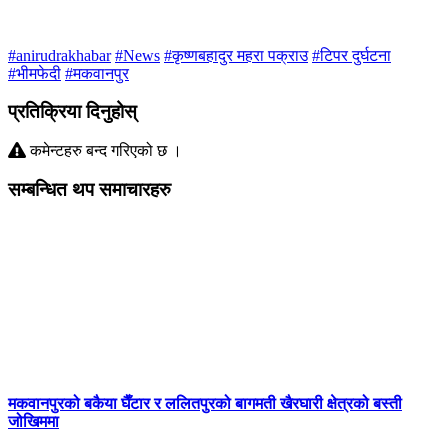
#anirudrakhabar
#News
#कृष्णबहादुर महरा पक्राउ
#टिपर दुर्घटना
#भीमफेदी
#मकवानपुर
प्रतिक्रिया दिनुहोस्
कमेन्टहरु बन्द गरिएको छ ।
सम्बन्धित थप समाचारहरु
मकवानपुरको बकैया घैँटार र ललितपुरको बागमती खैरघारी क्षेत्रको बस्ती
जोखिममा