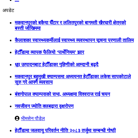
अपडेट
मकवानपुरको बकैया घैँटार र ललितपुरको बागमती खैरघारी क्षेत्रको
बस्ती जोखिममा
कैलाशका स्वास्थ्यकर्मीलाई स्वास्थ्य व्यवस्थापन सूचना प्रणाली तालिम
हेटौँडामा व्यापक फैलियो ‘पार्थेनियम’ झार
धूप उत्पादनबाट हेटौँडाका गृहिणीको आम्दानी बढ्दै
मकवानपुर बहुमुखी क्याम्पसमा अध्ययनत हेटौँडाका लकेश सापकोटाले
सुरु गरे आफ्नै व्यवसाय
बंशगोपाल क्याम्पसको सभा, अध्यक्षमा विश्वराज राई चयन
नवजीवन ज्योति क्लबद्वारा वृक्षरोपण
भीमसेन पौडेल
हेटाैँडामा जलवायु परिवर्तन नीति २०८३ तर्जुमा सम्बन्धी गोष्ठी