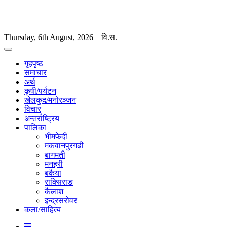
Thursday, 6th August, 2026
वि.स.
गृहपृष्ठ
समाचार
अर्थ
कृषी/पर्यटन
खेलकुद/मनोरञ्जन
विचार
अन्तर्राष्ट्रिय
पालिका
भीमफेदी
मकवानपुरगढी
बागमती
मनहरी
बकैया
राक्सिराङ
कैलाश
इन्द्रसरोवर
कला/साहित्य