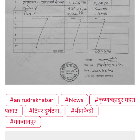
#anirudrakhabar
#News
#कृष्णबहादुर महरा
पक्राउ
#टिपर दुर्घटना
#भीमफेदी
#मकवानपुर