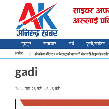
गृहपृष्ठ
समाचार
अर्थ
कृषी/पर्यटन
अपडेट
मकवानपुरको बकैया घैँटार र ललितपुरको बागमती खैरघारी क्षेत्रको बस्ती 
gadi
२०८० माघ २६ गते ०३:०६ बजे