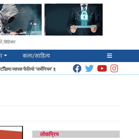
े, बिहिबार
ा
कला/साहित्य
टौँडामा व्यापक फैलियो ‘पार्थेनियम’ झार
धूप उत्पादनबाट हेटौँडाका गृहिणीको आम्दानी बढ्
लोकप्रिय