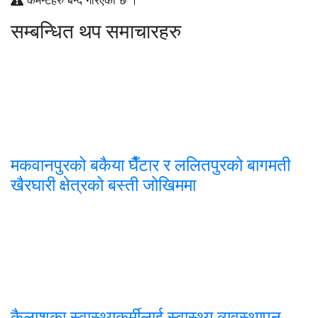
कमेन्टहरु बन्द गरिएको छ ।
सम्बन्धित थप समाचारहरु
मकवानपुरको बकैया घैँटार र ललितपुरको बागमती
खैरघारी क्षेत्रको बस्ती जोखिममा
कैलाशका स्वास्थ्यकर्मीलाई स्वास्थ्य व्यवस्थापन