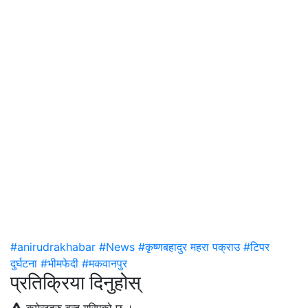
#anirudrakhabar
#News
#कृष्णबहादुर महरा पक्राउ
#टिपर
दुर्घटना
#भीमफेदी
#मकवानपुर
प्रतिक्रिया दिनुहोस्