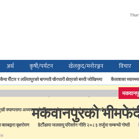
Thur
अर्थ
कृषी/पर्यटन
खेलकुद/मनोरञ्जन
विचार
ैया घैँटार र ललितपुरको बागमती खैरघारी क्षेत्रको बस्ती जोखिममा
कैलाशका स्वास्थ्य
मकवानपु
क फैलियो ‘पार्थेनियम’ झार
धूप उत्पादनबाट हेटौँडाका गृहिणीको आम्दानी बढ्दै
मकवानपुरको भीमफेदी
ुखी क्याम्पसमा अध्ययनत हेटौँडाका लकेश सापकोटाले सुरु गरे आफ्नै व्यवसाय
बंशगोपा
्लबद्वारा वृक्षरोपण
हेटाैँडामा जलवायु परिवर्तन नीति २०८३ तर्जुमा सम्बन्धी गोष्ठी
ेल