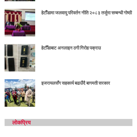
हेटाैँडामा जलवायु परिवर्तन नीति २०८३ तर्जुमा सम्बन्धी गोष्ठी
हेटौँडाबाट अनलाइन ठगी गिरोह पक्राउ
इजरायलसँग सहकार्य बढाउँदै बागमती सरकार
लोकप्रिय