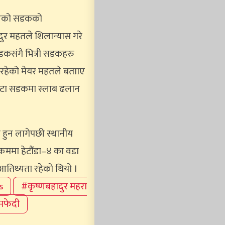
 भएको सडकको
र महतले शिलान्यास गरे
लसडकसंगै भित्री सडकहरु
इरहेको मेयर महतले बतााए
इवटा सडकमा स्लाब ढलान
 हुन लागेपछी स्थानीय
्रममा हेटौंडा–४ का वडा
आतिथ्यता रहेको थियो ।
s
#कृष्णबहादुर महरा
मफेदी