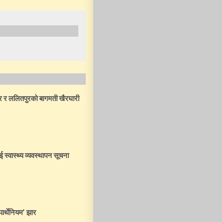
ार र ललितपुरको बागमती खैरघारी
ई स्वास्थ्य व्यवस्थापन सूचना
पार्थेनियम’ झार