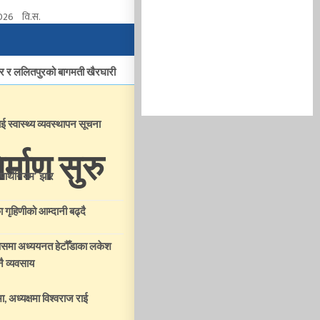
2026
वि.स.
ार र ललितपुरको बागमती खैरघारी
ई स्वास्थ्य व्यवस्थापन सूचना
्माण सुरु
‘पार्थेनियम’ झार
ा गृहिणीको आम्दानी बढ्दै
्पसमा अध्ययनत हेटौँडाका लकेश
ै व्यवसाय
, अध्यक्षमा विश्वराज राई