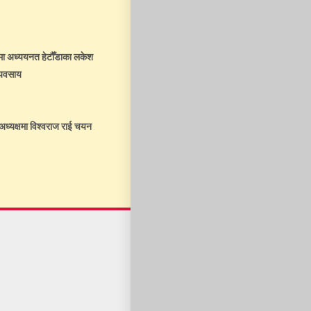
समा अध्ययनत हेटौँडाका लकेश
व्यवसाय
अध्यक्षमा विश्वराज राई चयन