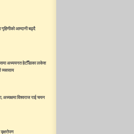
 गृहिणीको आम्दानी बढ्दै
्पसमा अध्ययनत हेटौँडाका लकेश
ै व्यवसाय
, अध्यक्षमा विश्वराज राई चयन
वृक्षरोपण