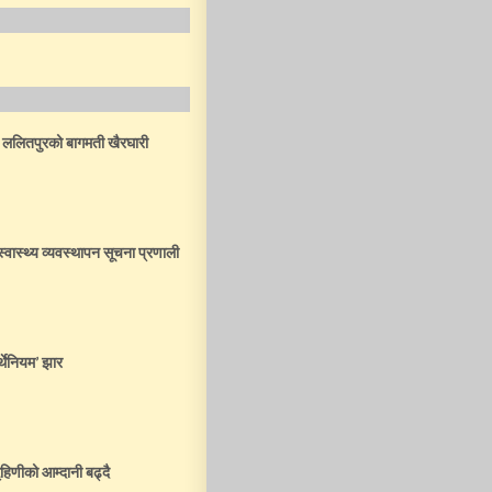
र ललितपुरको बागमती खैरघारी
स्वास्थ्य व्यवस्थापन सूचना प्रणाली
र्थेनियम’ झार
ृहिणीको आम्दानी बढ्दै