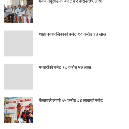
मकवानपुरगढीकाे बजेट ७२ करोड ७५ लाख
थाहा नगरपालिकाको बजेट ९० करोड ९७ लाख
मनहरीको बजेट ९८ करोड ५७ लाख
कैलाशले ल्यायो ५५ करोड ८४ लाखको बजेट