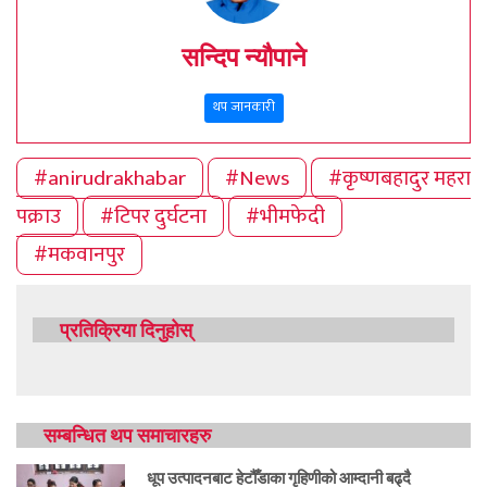
सन्दिप न्यौपाने
थप जानकारी
#anirudrakhabar
#News
#कृष्णबहादुर महरा
पक्राउ
#टिपर दुर्घटना
#भीमफेदी
#मकवानपुर
प्रतिक्रिया दिनुहोस्
सम्बन्धित थप समाचारहरु
धूप उत्पादनबाट हेटौँडाका गृहिणीको आम्दानी बढ्दै