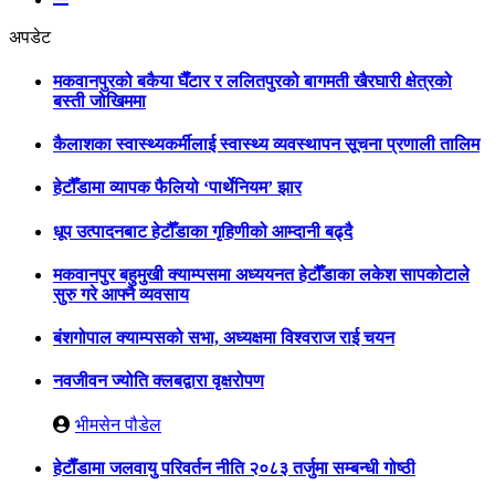
अपडेट
मकवानपुरको बकैया घैँटार र ललितपुरको बागमती खैरघारी क्षेत्रको
बस्ती जोखिममा
कैलाशका स्वास्थ्यकर्मीलाई स्वास्थ्य व्यवस्थापन सूचना प्रणाली तालिम
हेटौँडामा व्यापक फैलियो ‘पार्थेनियम’ झार
धूप उत्पादनबाट हेटौँडाका गृहिणीको आम्दानी बढ्दै
मकवानपुर बहुमुखी क्याम्पसमा अध्ययनत हेटौँडाका लकेश सापकोटाले
सुरु गरे आफ्नै व्यवसाय
बंशगोपाल क्याम्पसको सभा, अध्यक्षमा विश्वराज राई चयन
नवजीवन ज्योति क्लबद्वारा वृक्षरोपण
भीमसेन पौडेल
हेटाैँडामा जलवायु परिवर्तन नीति २०८३ तर्जुमा सम्बन्धी गोष्ठी