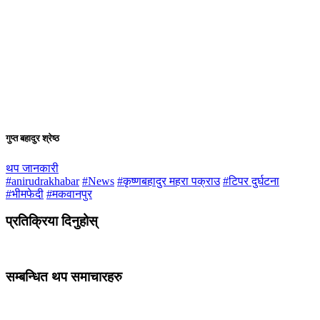
गुप्त बहादुर श्रेष्ठ
थप जानकारी
#anirudrakhabar
#News
#कृष्णबहादुर महरा पक्राउ
#टिपर दुर्घटना
#भीमफेदी
#मकवानपुर
प्रतिक्रिया दिनुहोस्
सम्बन्धित थप समाचारहरु