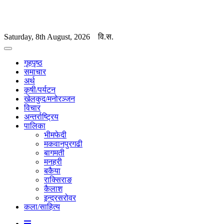
Saturday, 8th August, 2026
वि.स.
गृहपृष्ठ
समाचार
अर्थ
कृषी/पर्यटन
खेलकुद/मनोरञ्जन
विचार
अन्तर्राष्ट्रिय
पालिका
भीमफेदी
मकवानपुरगढी
बागमती
मनहरी
बकैया
राक्सिराङ
कैलाश
इन्द्रसरोवर
कला/साहित्य