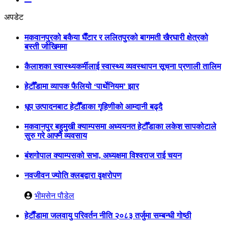
अपडेट
मकवानपुरको बकैया घैँटार र ललितपुरको बागमती खैरघारी क्षेत्रको
बस्ती जोखिममा
कैलाशका स्वास्थ्यकर्मीलाई स्वास्थ्य व्यवस्थापन सूचना प्रणाली तालिम
हेटौँडामा व्यापक फैलियो ‘पार्थेनियम’ झार
धूप उत्पादनबाट हेटौँडाका गृहिणीको आम्दानी बढ्दै
मकवानपुर बहुमुखी क्याम्पसमा अध्ययनत हेटौँडाका लकेश सापकोटाले
सुरु गरे आफ्नै व्यवसाय
बंशगोपाल क्याम्पसको सभा, अध्यक्षमा विश्वराज राई चयन
नवजीवन ज्योति क्लबद्वारा वृक्षरोपण
भीमसेन पौडेल
हेटाैँडामा जलवायु परिवर्तन नीति २०८३ तर्जुमा सम्बन्धी गोष्ठी