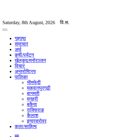
Saturday, 8th August, 2026
वि.स.
गृहपृष्ठ
समाचार
अर्थ
कृषी/पर्यटन
खेलकुद/मनोरञ्जन
विचार
अन्तर्राष्ट्रिय
पालिका
भीमफेदी
मकवानपुरगढी
बागमती
मनहरी
बकैया
राक्सिराङ
कैलाश
इन्द्रसरोवर
कला/साहित्य