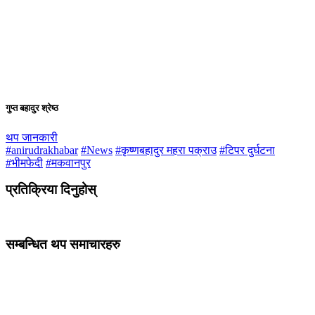
गुप्त बहादुर श्रेष्ठ
थप जानकारी
#anirudrakhabar
#News
#कृष्णबहादुर महरा पक्राउ
#टिपर दुर्घटना
#भीमफेदी
#मकवानपुर
प्रतिक्रिया दिनुहोस्
सम्बन्धित थप समाचारहरु