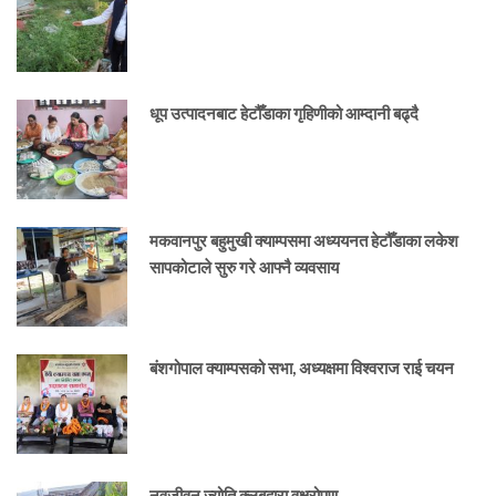
धूप उत्पादनबाट हेटौँडाका गृहिणीको आम्दानी बढ्दै
मकवानपुर बहुमुखी क्याम्पसमा अध्ययनत हेटौँडाका लकेश
सापकोटाले सुरु गरे आफ्नै व्यवसाय
बंशगोपाल क्याम्पसको सभा, अध्यक्षमा विश्वराज राई चयन
नवजीवन ज्योति क्लबद्वारा वृक्षरोपण