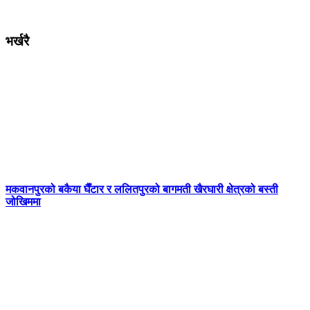
भर्खरै
मकवानपुरको बकैया घैँटार र ललितपुरको बागमती खैरघारी क्षेत्रको बस्ती
जोखिममा