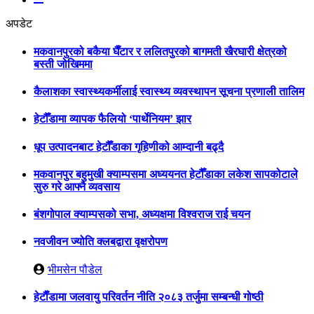
अपडेट
मकवानपुरको बकैया घैँटार र ललितपुरको बागमती खैरघारी क्षेत्रको
बस्ती जोखिममा
कैलाशका स्वास्थ्यकर्मीलाई स्वास्थ्य व्यवस्थापन सूचना प्रणाली तालिम
हेटौँडामा व्यापक फैलियो ‘पार्थेनियम’ झार
धूप उत्पादनबाट हेटौँडाका गृहिणीको आम्दानी बढ्दै
मकवानपुर बहुमुखी क्याम्पसमा अध्ययनत हेटौँडाका लकेश सापकोटाले
सुरु गरे आफ्नै व्यवसाय
बंशगोपाल क्याम्पसको सभा, अध्यक्षमा विश्वराज राई चयन
नवजीवन ज्योति क्लबद्वारा वृक्षरोपण
भीमसेन पौडेल
हेटाैँडामा जलवायु परिवर्तन नीति २०८३ तर्जुमा सम्बन्धी गोष्ठी