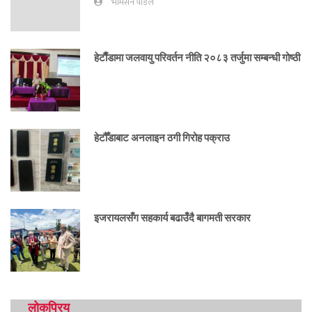
भीमसेन पौडेल
हेटाैँडामा जलवायु परिवर्तन नीति २०८३ तर्जुमा सम्बन्धी गोष्ठी
हेटौँडाबाट अनलाइन ठगी गिरोह पक्राउ
इजरायलसँग सहकार्य बढाउँदै बागमती सरकार
लोकप्रिय