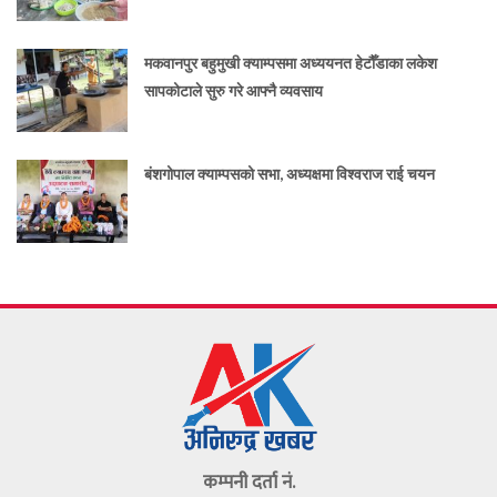
मकवानपुर बहुमुखी क्याम्पसमा अध्ययनत हेटौँडाका लकेश
सापकोटाले सुरु गरे आफ्नै व्यवसाय
बंशगोपाल क्याम्पसको सभा, अध्यक्षमा विश्वराज राई चयन
कम्पनी दर्ता नं.