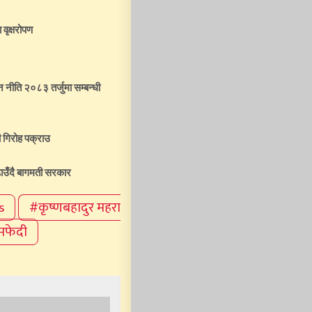
 वृक्षरोपण
तन नीति २०८३ तर्जुमा सम्बन्धी
 गिरोह पक्राउ
ाउँदै बागमती सरकार
s
#कृष्णबहादुर महरा
मफेदी