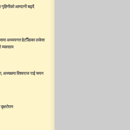
 गृहिणीको आम्दानी बढ्दै
्पसमा अध्ययनत हेटौँडाका लकेश
ै व्यवसाय
, अध्यक्षमा विश्वराज राई चयन
वृक्षरोपण