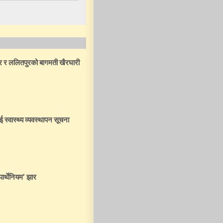
ार र ललितपुरको बागमती खैरघारी
ई स्वास्थ्य व्यवस्थापन सूचना
पार्थेनियम’ झार