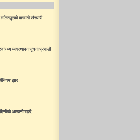
र ललितपुरको बागमती खैरघारी
स्वास्थ्य व्यवस्थापन सूचना प्रणाली
र्थेनियम’ झार
ृहिणीको आम्दानी बढ्दै