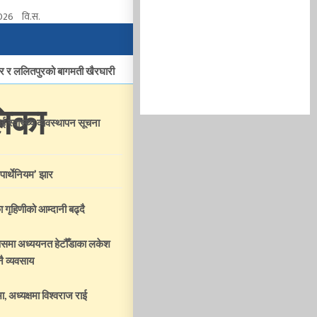
2026
वि.स.
ार र ललितपुरको बागमती खैरघारी
लिका
ई स्वास्थ्य व्यवस्थापन सूचना
‘पार्थेनियम’ झार
ा गृहिणीको आम्दानी बढ्दै
्पसमा अध्ययनत हेटौँडाका लकेश
ै व्यवसाय
, अध्यक्षमा विश्वराज राई