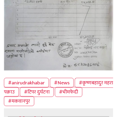
#anirudrakhabar
#News
#कृष्णबहादुर महरा
पक्राउ
#टिपर दुर्घटना
#भीमफेदी
#मकवानपुर