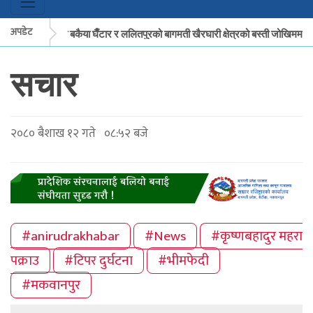
अपडेट
मकवानपुरको बकैया घैँटार र ललितपुरको बागमती खैरघारी क्षेत्रको बस्ती जोखिममा
स‌चार
मकवानपुरको बकैया घैँटार र ललितपुरको बागमती खैरघारी क्षेत्रको बस्ती जोखिममा
२०८० बैशाख १२ गते ०८:५२ बजे
#anirudrakhabar
#News
#कृष्णबहादुर महरा
पक्राउ
#टिपर दुर्घटना
#भीमफेदी
#मकवानपुर