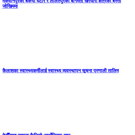
मकवानपुरको बकैया घैँटार र ललितपुरको बागमती खैरघारी क्षेत्रको बस्ती
जोखिममा
कैलाशका स्वास्थ्यकर्मीलाई स्वास्थ्य व्यवस्थापन सूचना प्रणाली तालिम