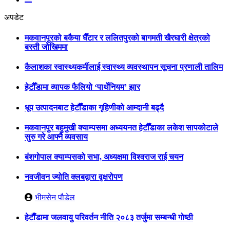
अपडेट
मकवानपुरको बकैया घैँटार र ललितपुरको बागमती खैरघारी क्षेत्रको
बस्ती जोखिममा
कैलाशका स्वास्थ्यकर्मीलाई स्वास्थ्य व्यवस्थापन सूचना प्रणाली तालिम
हेटौँडामा व्यापक फैलियो ‘पार्थेनियम’ झार
धूप उत्पादनबाट हेटौँडाका गृहिणीको आम्दानी बढ्दै
मकवानपुर बहुमुखी क्याम्पसमा अध्ययनत हेटौँडाका लकेश सापकोटाले
सुरु गरे आफ्नै व्यवसाय
बंशगोपाल क्याम्पसको सभा, अध्यक्षमा विश्वराज राई चयन
नवजीवन ज्योति क्लबद्वारा वृक्षरोपण
भीमसेन पौडेल
हेटाैँडामा जलवायु परिवर्तन नीति २०८३ तर्जुमा सम्बन्धी गोष्ठी