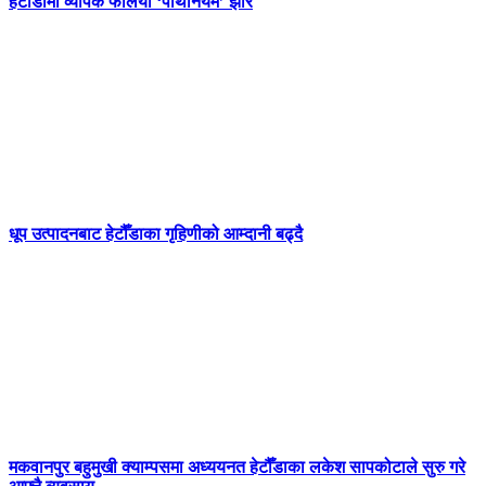
हेटौँडामा व्यापक फैलियो ‘पार्थेनियम’ झार
धूप उत्पादनबाट हेटौँडाका गृहिणीको आम्दानी बढ्दै
मकवानपुर बहुमुखी क्याम्पसमा अध्ययनत हेटौँडाका लकेश सापकोटाले सुरु गरे