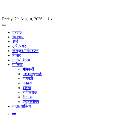
Friday, 7th August, 2026
वि.स.
गृहपृष्ठ
समाचार
अर्थ
कृषी/पर्यटन
खेलकुद/मनोरञ्जन
विचार
अन्तर्राष्ट्रिय
पालिका
भीमफेदी
मकवानपुरगढी
बागमती
मनहरी
बकैया
राक्सिराङ
कैलाश
इन्द्रसरोवर
कला/साहित्य