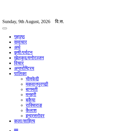
Sunday, 9th August, 2026
वि.स.
गृहपृष्ठ
समाचार
अर्थ
कृषी/पर्यटन
खेलकुद/मनोरञ्जन
विचार
अन्तर्राष्ट्रिय
पालिका
भीमफेदी
मकवानपुरगढी
बागमती
मनहरी
बकैया
राक्सिराङ
कैलाश
इन्द्रसरोवर
कला/साहित्य