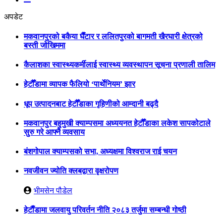
अपडेट
मकवानपुरको बकैया घैँटार र ललितपुरको बागमती खैरघारी क्षेत्रको
बस्ती जोखिममा
कैलाशका स्वास्थ्यकर्मीलाई स्वास्थ्य व्यवस्थापन सूचना प्रणाली तालिम
हेटौँडामा व्यापक फैलियो ‘पार्थेनियम’ झार
धूप उत्पादनबाट हेटौँडाका गृहिणीको आम्दानी बढ्दै
मकवानपुर बहुमुखी क्याम्पसमा अध्ययनत हेटौँडाका लकेश सापकोटाले
सुरु गरे आफ्नै व्यवसाय
बंशगोपाल क्याम्पसको सभा, अध्यक्षमा विश्वराज राई चयन
नवजीवन ज्योति क्लबद्वारा वृक्षरोपण
भीमसेन पौडेल
हेटाैँडामा जलवायु परिवर्तन नीति २०८३ तर्जुमा सम्बन्धी गोष्ठी