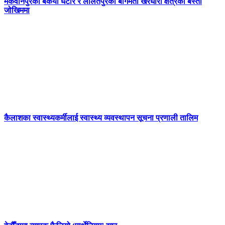
मकवानपुरको बकैया घैँटार र ललितपुरको बागमती खैरघारी क्षेत्रको बस्ती
जोखिममा
कैलाशका स्वास्थ्यकर्मीलाई स्वास्थ्य व्यवस्थापन सूचना प्रणाली तालिम