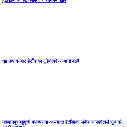
हेटौँडामा व्यापक फैलियो ‘पार्थेनियम’ झार
धूप उत्पादनबाट हेटौँडाका गृहिणीको आम्दानी बढ्दै
मकवानपुर बहुमुखी क्याम्पसमा अध्ययनत हेटौँडाका लकेश सापकोटाले सुरु गरे