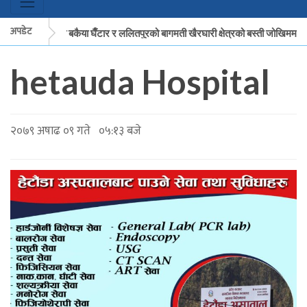
अपडेट
मकवानपुरको बकैया घैँटार र ललितपुरको बागमती खैरघारी क्षेत्रको बस्ती जोखिममा
hetauda Hospital
मकवानपुरको बकैया घैँटार र ललितपुरको बागमती खैरघारी क्षेत्रको बस्ती जोखिममा
२०७९ अषाढ ०९ गते ०५:१३ बजे