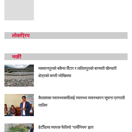
लोकप्रिय
भर्खरै
मकवानपुरको बकैया घैँटार र ललितपुरको बागमती खैरघारी
क्षेत्रको बस्ती जोखिममा
कैलाशका स्वास्थ्यकर्मीलाई स्वास्थ्य व्यवस्थापन सूचना प्रणाली
तालिम
हेटौँडामा व्यापक फैलियो ‘पार्थेनियम’ झार