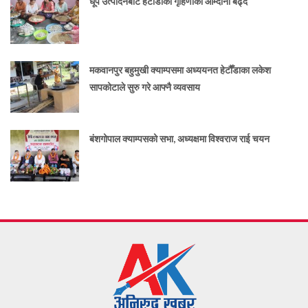
धूप उत्पादनबाट हेटौँडाका गृहिणीको आम्दानी बढ्दै
मकवानपुर बहुमुखी क्याम्पसमा अध्ययनत हेटौँडाका लकेश
सापकोटाले सुरु गरे आफ्नै व्यवसाय
बंशगोपाल क्याम्पसको सभा, अध्यक्षमा विश्वराज राई चयन