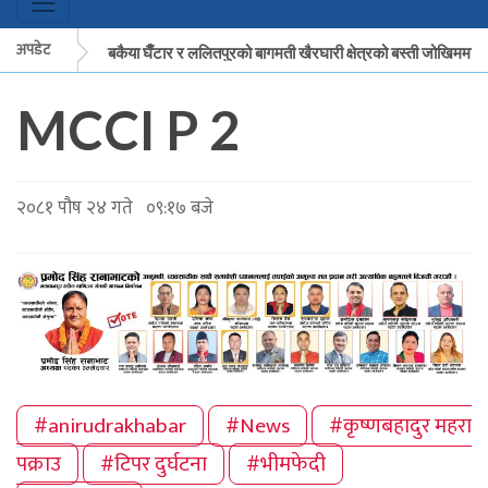
अपडेट
मकवानपुरको बकैया घैँटार र ललितपुरको बागमती खैरघारी क्षेत्रको बस्ती जोखिममा
MCCI P 2
मकवानपुरको बकैया घैँटार र ललितपुरको बागमती खैरघारी क्षेत्रको बस्ती जोखिममा
२०८१ पौष २४ गते ०९:१७ बजे
#anirudrakhabar
#News
#कृष्णबहादुर महरा
पक्राउ
#टिपर दुर्घटना
#भीमफेदी