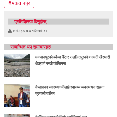
#मकवानपुर
प्रतिक्रिया दिनुहोस्
कमेन्टहरु बन्द गरिएको छ ।
सम्बन्धित थप समाचारहरु
मकवानपुरको बकैया घैँटार र ललितपुरको बागमती खैरघारी
क्षेत्रको बस्ती जोखिममा
कैलाशका स्वास्थ्यकर्मीलाई स्वास्थ्य व्यवस्थापन सूचना
प्रणाली तालिम
हेटौँडामा व्यापक फैलियो ‘पार्थेनियम’ झार