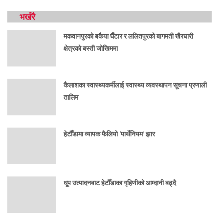
भर्खरै
मकवानपुरको बकैया घैँटार र ललितपुरको बागमती खैरघारी
क्षेत्रको बस्ती जोखिममा
कैलाशका स्वास्थ्यकर्मीलाई स्वास्थ्य व्यवस्थापन सूचना प्रणाली
तालिम
हेटौँडामा व्यापक फैलियो ‘पार्थेनियम’ झार
धूप उत्पादनबाट हेटौँडाका गृहिणीको आम्दानी बढ्दै