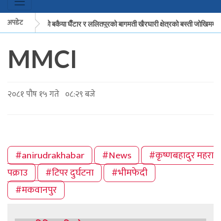
अपडेट
मकवानपुरको बकैया घैँटार र ललितपुरको बागमती खैरघारी क्षेत्रको बस्ती जोखिममा
MMCI
मकवानपुरको बकैया घैँटार र ललितपुरको बागमती खैरघारी क्षेत्रको बस्ती जोखिममा
२०८१ पौष १५ गते ०८:२९ बजे
#anirudrakhabar
#News
#कृष्णबहादुर महरा
पक्राउ
#टिपर दुर्घटना
#भीमफेदी
#मकवानपुर