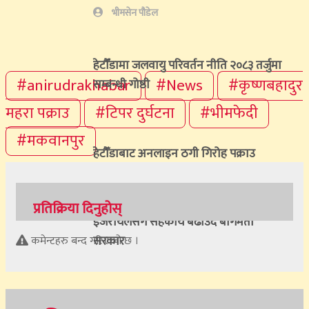
भीमसेन पौडेल
हेटाैँडामा जलवायु परिवर्तन नीति २०८३ तर्जुमा
#anirudrakhabar
#News
#कृष्णबहादुर
सम्बन्धी गोष्ठी
महरा पक्राउ
#टिपर दुर्घटना
#भीमफेदी
#मकवानपुर
हेटौँडाबाट अनलाइन ठगी गिरोह पक्राउ
प्रतिक्रिया दिनुहोस्
इजरायलसँग सहकार्य बढाउँदै बागमती
सरकार
कमेन्टहरु बन्द गरिएको छ ।