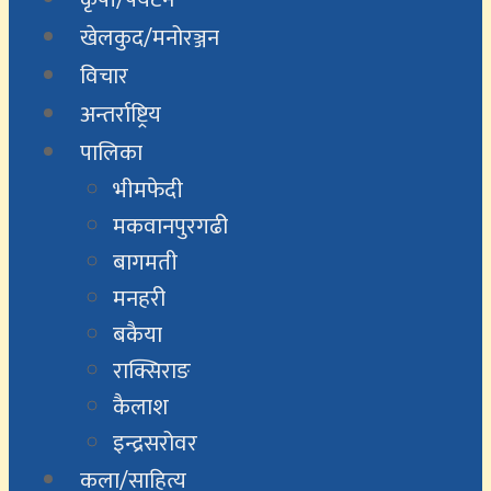
खेलकुद/मनोरञ्जन
विचार
अन्तर्राष्ट्रिय
पालिका
भीमफेदी
मकवानपुरगढी
बागमती
मनहरी
बकैया
राक्सिराङ
कैलाश
इन्द्रसरोवर
कला/साहित्य