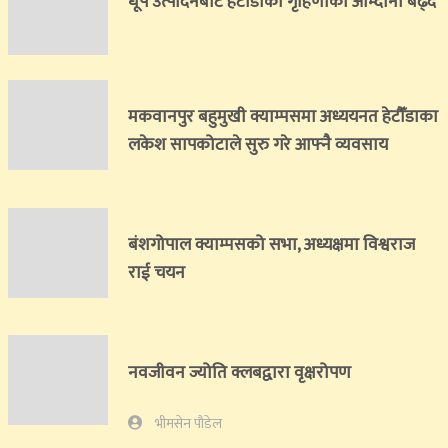
धूप उत्पादनबाट हेटौँडाका गृहिणीको आम्दानी बढ्दै
मकवानपुर बहुमुखी क्याम्पसमा अध्ययनत हेटौँडाका
लकेश सापकोटाले सुरु गरे आफ्नै व्यवसाय
बंशगोपाल क्याम्पसको सभा, अध्यक्षमा विश्वराज
राई चयन
नवजीवन ज्योति क्लबद्वारा वृक्षरोपण
भीमसेन पौडेल