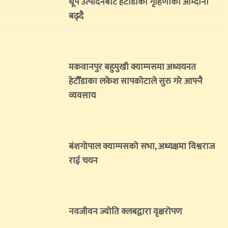
धूप उत्पादनबाट हेटौँडाका गृहिणीको आम्दानी
बढ्दै
मकवानपुर बहुमुखी क्याम्पसमा अध्ययनत
हेटौँडाका लकेश सापकोटाले सुरु गरे आफ्नै
व्यवसाय
बंशगोपाल क्याम्पसको सभा, अध्यक्षमा विश्वराज
राई चयन
नवजीवन ज्योति क्लबद्वारा वृक्षरोपण