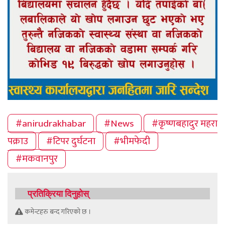
#anirudrakhabar
#News
#कृष्णबहादुर महरा
पक्राउ
#टिपर दुर्घटना
#भीमफेदी
#मकवानपुर
प्रतिक्रिया दिनुहोस्
कमेन्टहरु बन्द गरिएको छ ।