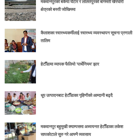
मकवानपुरको बकैया घैँटार र ललितपुरको बागमती खैरघारी
क्षेत्रको बस्ती जोखिममा
कैलाशका स्वास्थ्यकर्मीलाई स्वास्थ्य व्यवस्थापन सूचना प्रणाली
तालिम
हेटौँडामा व्यापक फैलियो ‘पार्थेनियम’ झार
धूप उत्पादनबाट हेटौँडाका गृहिणीको आम्दानी बढ्दै
मकवानपुर बहुमुखी क्याम्पसमा अध्ययनत हेटौँडाका लकेश
सापकोटाले सुरु गरे आफ्नै व्यवसाय