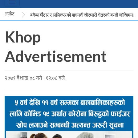
अपडेट
मकवानपुरको बकैया घैँटार र ललितपुरको बागमती खैरघारी क्षेत्रको बस्ती जोखिममा
Khop
मकवानपुरको बकैया घैँटार र ललितपुरको बागमती खैरघारी क्षेत्रको बस्ती जोखिममा
Advertisement
२०७९ बैशाख ०८ गते १२:०८ बजे