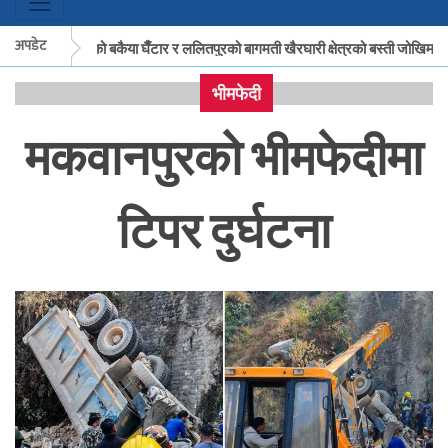
अपडेट
मकवानपुरको बकैया घैँटार र ललितपुरको बागमती खैरघारी क्षेत्रको बस्ती जोखिममा
भीमफेदी
मकवानपुरको बकैया घैँटार र ललितपुरको बागमती खैरघारी क्षेत्रको बस्ती जोखिममा
मकवानपुरको भीमफेदीमा
टिपर दुर्घटना