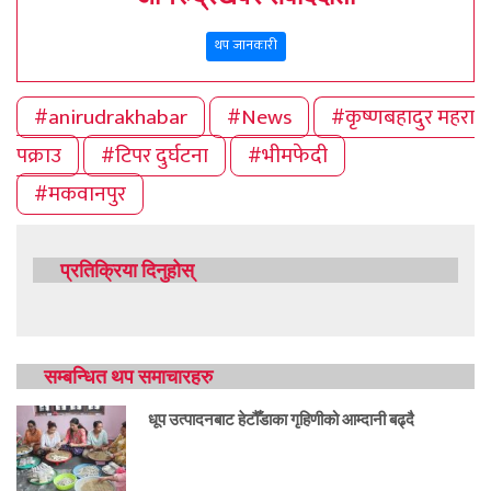
थप जानकारी
#anirudrakhabar
#News
#कृष्णबहादुर महरा
पक्राउ
#टिपर दुर्घटना
#भीमफेदी
#मकवानपुर
प्रतिक्रिया दिनुहोस्
सम्बन्धित थप समाचारहरु
धूप उत्पादनबाट हेटौँडाका गृहिणीको आम्दानी बढ्दै