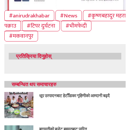
#anirudrakhabar
#News
#कृष्णबहादुर महरा
पक्राउ
#टिपर दुर्घटना
#भीमफेदी
#मकवानपुर
प्रतिक्रिया दिनुहोस्
सम्बन्धित थप समाचारहरु
धूप उत्पादनबाट हेटौँडाका गृहिणीको आम्दानी बढ्दै
बागमतीको बजेट बहुमतबाट पारित