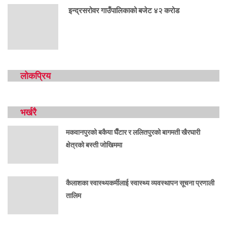
इन्द्रसरोवर गाउँपालिकाको बजेट ४२ करोड
लोकप्रिय
भर्खरै
मकवानपुरको बकैया घैँटार र ललितपुरको बागमती खैरघारी
क्षेत्रको बस्ती जोखिममा
कैलाशका स्वास्थ्यकर्मीलाई स्वास्थ्य व्यवस्थापन सूचना प्रणाली
तालिम