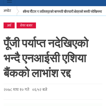
अपडेट
मकवानपुरको बकैया घैँटार र ललितपुरको बागमती खैरघारी क्षेत्रको बस्ती जोखिममा
अर्थ
शेयर बजार
मकवानपुरको बकैया घैँटार र ललितपुरको बागमती खैरघारी क्षेत्रको बस्ती जोखिममा
पूँजी पर्याप्त नदेखिएको
भन्दै एनआईसी एशिया
बैंकको लाभांश रद्द
२०७८ माघ १० गते ०६:५२ बजे