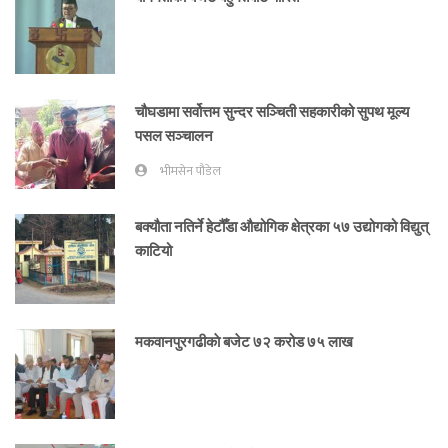
चौघडामा सर्वोत्तम सुन्दर सञ्चिती सहकारीको सुपथ मूल्य
पसल सञ्चालन
भीमसेन पौडेल
बक्यौता नतिर्ने हेटौँडा औद्योगिक क्षेत्रका ५७ उद्योगको विद्युत्
काटियो
मकवानपुरगढीकाे बजेट ७२ करोड ७५ लाख