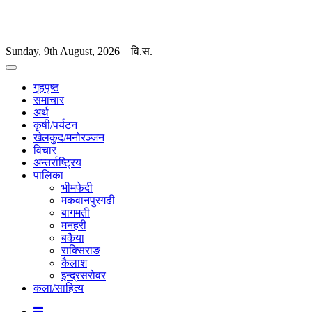
Sunday, 9th August, 2026
वि.स.
गृहपृष्ठ
समाचार
अर्थ
कृषी/पर्यटन
खेलकुद/मनोरञ्जन
विचार
अन्तर्राष्ट्रिय
पालिका
भीमफेदी
मकवानपुरगढी
बागमती
मनहरी
बकैया
राक्सिराङ
कैलाश
इन्द्रसरोवर
कला/साहित्य