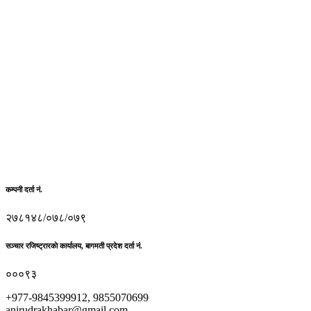
कम्पनी दर्ता नं.
२७८१४८/०७८/०७९
सञ्चार रजिष्ट्रारकाे कार्यालय, बागमती प्रदेश दर्ता नं.
०००९३
+977-9845399912, 9855070699
anirudrakhabar@gmail.com