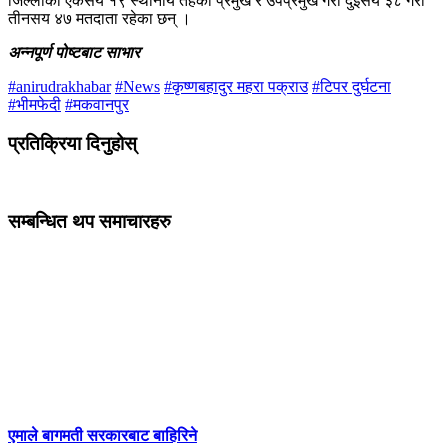
जिल्लाका एकसय १९ स्थानीय तहका प्रमुख र उपप्रमुख गरी दुईसय ३८ गरी
तीनसय ४७ मतदाता रहेका छन् ।
अन्नपूर्ण पोष्टबाट साभार
#anirudrakhabar
#News
#कृष्णबहादुर महरा पक्राउ
#टिपर दुर्घटना
#भीमफेदी
#मकवानपुर
प्रतिक्रिया दिनुहोस्
सम्बन्धित थप समाचारहरु
एमाले बागमती सरकारबाट बाहिरिने