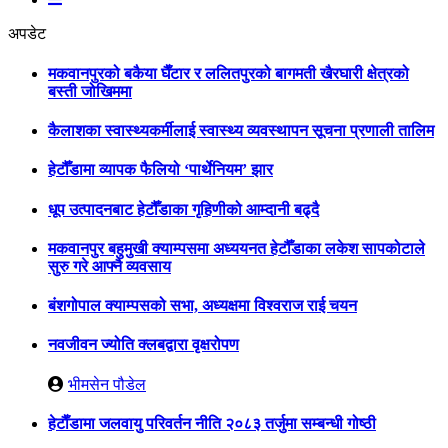
अपडेट
मकवानपुरको बकैया घैँटार र ललितपुरको बागमती खैरघारी क्षेत्रको
बस्ती जोखिममा
कैलाशका स्वास्थ्यकर्मीलाई स्वास्थ्य व्यवस्थापन सूचना प्रणाली तालिम
हेटौँडामा व्यापक फैलियो ‘पार्थेनियम’ झार
धूप उत्पादनबाट हेटौँडाका गृहिणीको आम्दानी बढ्दै
मकवानपुर बहुमुखी क्याम्पसमा अध्ययनत हेटौँडाका लकेश सापकोटाले
सुरु गरे आफ्नै व्यवसाय
बंशगोपाल क्याम्पसको सभा, अध्यक्षमा विश्वराज राई चयन
नवजीवन ज्योति क्लबद्वारा वृक्षरोपण
भीमसेन पौडेल
हेटाैँडामा जलवायु परिवर्तन नीति २०८३ तर्जुमा सम्बन्धी गोष्ठी