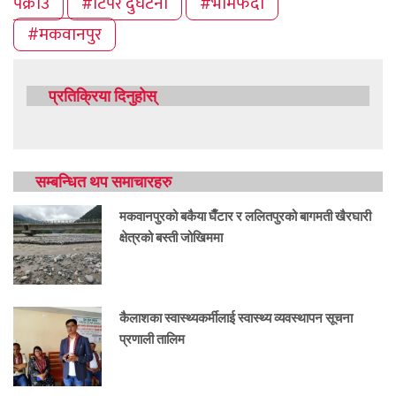
पक्राउ
#टिपर दुर्घटना
#भीमफेदी
#मकवानपुर
प्रतिक्रिया दिनुहोस्
सम्बन्धित थप समाचारहरु
मकवानपुरको बकैया घैँटार र ललितपुरको बागमती खैरघारी
क्षेत्रको बस्ती जोखिममा
कैलाशका स्वास्थ्यकर्मीलाई स्वास्थ्य व्यवस्थापन सूचना
प्रणाली तालिम