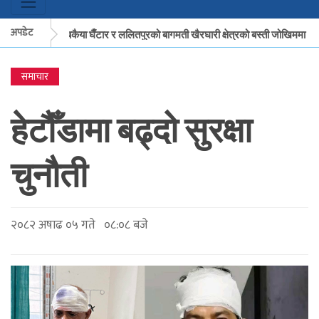
अपडेट
मकवानपुरको बकैया घैँटार र ललितपुरको बागमती खैरघारी क्षेत्रको बस्ती जोखिममा
समाचार
मकवानपुरको बकैया घैँटार र ललितपुरको बागमती खैरघारी क्षेत्रको बस्ती जोखिममा
क
हेटौँडामा बढ्दो सुरक्षा
चुनौती
२०८२ अषाढ ०५ गते ०८:०८ बजे