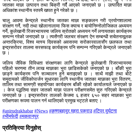
जातका माछा उत्पादन तथा बिक्री गर्दै आएको जनाएको छ । उत्पादित माछा
अधिकांश स्थानीय स्तरमै खपत हुने गरेको छ ।
चालु आवमा केन्द्रले स्थानीय जातका माछा सङ्कलन गरी प्रयोगशालामा
संरक्षण गर्ने, नदी तथा खोलानालामा फिस क्याच र बायोनिम्नोलोजिकल अध्ययन
गर्ने, कुलेखानी रिजरभ्वायरमा जलिय स्रोतको अध्ययन गर्ने लगायतका कार्यक्रम
सम्पन्न गरेको जनाएको छ । त्यसैगरी जलचर संरक्षण ऐन सम्बन्धी सचेतनामूलक
अन्तरक्रिया, विश्व मत्स्य दिवसको अवसरमा सरोकारवालासँग छलफल तथा
इन्द्रसरोवर तालमा सरसफाइ कार्यक्रम पनि सम्पन्न गरिएको केन्द्रले जनाएको
छ ।
जलिय जैविक विविधता संरक्षणका लागि केन्द्रले कुलेखानी रिजरभ्वायरमा
पहिलो चरणमा तीन लाख माछाका भुरा छाडिसकेको जनाएको छ । बाँकी भुरा
छाड्ने कार्यक्रम पनि सञ्चालन हुने बताइएको छ । साथै माझी तथा बोटे
समुदायको जीविकोपार्जन सुधारका लागि स्थानीय जातका माछाका भुरा वितरण,
तालिम तथा सामग्री सहयोगका कार्यक्रम बाँकी रहेको कार्यालयले जनाएको छ
। केज पद्धतिमा सहर जातको माछा पालन परीक्षणसमेत सुरु गरिएको केन्द्रले
जनाएको छ । इन्द्रसरोवर तालको केजमा ६ हजार ६५० सहर माछाका भुरा
परीक्षणका रूपमा पालन गर्न थालिएको प्रमुख भट्टले बताए ।
#anirudrakhabar
#News
#कृष्णबहादुर महरा पक्राउ
#टिपर दुर्घटना
#भीमफेदी
#मकवानपुर
प्रतिक्रिया दिनुहोस्