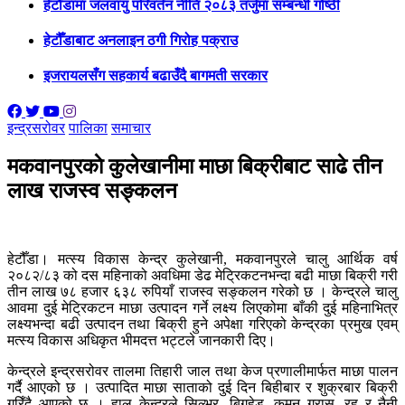
हेटाैँडामा जलवायु परिवर्तन नीति २०८३ तर्जुमा सम्बन्धी गोष्ठी
हेटौँडाबाट अनलाइन ठगी गिरोह पक्राउ
इजरायलसँग सहकार्य बढाउँदै बागमती सरकार
इन्द्रसरोवर
पालिका
समाचार
मकवानपुरकाे कुलेखानीमा माछा बिक्रीबाट साढे तीन
लाख राजस्व सङ्कलन
हेटौँडा। मत्स्य विकास केन्द्र कुलेखानी, मकवानपुरले चालु आर्थिक वर्ष
२०८२/८३ को दस महिनाको अवधिमा डेढ मेट्रिकटनभन्दा बढी माछा बिक्री गरी
तीन लाख ७८ हजार ६३८ रुपियाँ राजस्व सङ्कलन गरेको छ । केन्द्रले चालु
आवमा दुई मेट्रिकटन माछा उत्पादन गर्ने लक्ष्य लिएकोमा बाँकी दुई महिनाभित्र
लक्ष्यभन्दा बढी उत्पादन तथा बिक्री हुने अपेक्षा गरिएको केन्द्रका प्रमुख एवम्
मत्स्य विकास अधिकृत भीमदत्त भट्टले जानकारी दिए।
केन्द्रले इन्द्रसरोवर तालमा तिहारी जाल तथा केज प्रणालीमार्फत माछा पालन
गर्दै आएको छ । उत्पादित माछा साताको दुई दिन बिहीबार र शुक्रबार बिक्री
गरिँदै आएको छ । हाल केन्द्रले सिल्भर, बिगहेड, कमन ग्रास, रहु र नैनी