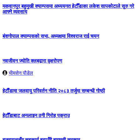
मकवानपुर बहुमुखी क्याम्पसमा अध्ययनत हेटौँडाका लकेश सापकोटाले सुरु गरे
आफ्नै व्यवसाय
बंशगोपाल क्याम्पसको सभा, अध्यक्षमा विश्वराज राई चयन
नवजीवन ज्योति क्लबद्वारा वृक्षरोपण
भीमसेन पौडेल
हेटाैँडामा जलवायु परिवर्तन नीति २०८३ तर्जुमा सम्बन्धी गोष्ठी
हेटौँडाबाट अनलाइन ठगी गिरोह पक्राउ
इजरायलसँग सहकार्य बढाउँदै बागमती सरकार