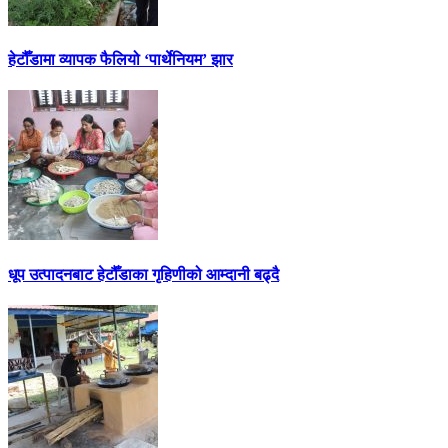
हेटौँडामा व्यापक फैलियो ‘पार्थेनियम’ झार
धूप उत्पादनबाट हेटौँडाका गृहिणीको आम्दानी बढ्दै