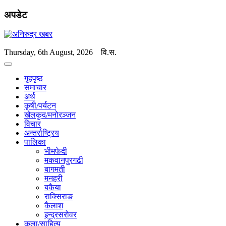
अपडेट
Thursday, 6th August, 2026
वि.स.
गृहपृष्ठ
समाचार
अर्थ
कृषी/पर्यटन
खेलकुद/मनोरञ्जन
विचार
अन्तर्राष्ट्रिय
पालिका
भीमफेदी
मकवानपुरगढी
बागमती
मनहरी
बकैया
राक्सिराङ
कैलाश
इन्द्रसरोवर
कला/साहित्य