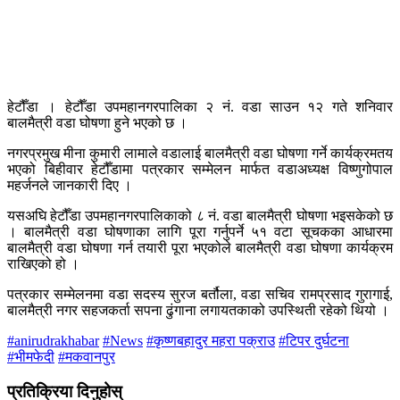
हेटौँडा । हेटौँडा उपमहानगरपालिका २ नं. वडा साउन १२ गते शनिवार
बालमैत्री वडा घोषणा हुने भएको छ ।
नगरप्रमुख मीना कुमारी लामाले वडालाई बालमैत्री वडा घोषणा गर्ने कार्यक्रमतय
भएको बिहीवार हेटौँडामा पत्रकार सम्मेलन मार्फत वडाअध्यक्ष विष्णुगोपाल
महर्जनले जानकारी दिए ।
यसअघि हेटौँडा उपमहानगरपालिकाको ८ नं. वडा बालमैत्री घोषणा भइसकेको छ
। बालमैत्री वडा घोषणाका लागि पूरा गर्नुपर्ने ५१ वटा सूचकका आधारमा
बालमैत्री वडा घोषणा गर्न तयारी पूरा भएकोले बालमैत्री वडा घोषणा कार्यक्रम
राखिएको हो ।
पत्रकार सम्मेलनमा वडा सदस्य सुरज बर्तौला, वडा सचिव रामप्रसाद गुरागाई,
बालमैत्री नगर सहजकर्ता सपना ढुंगाना लगायतकाको उपस्थिती रहेको थियो ।
#anirudrakhabar
#News
#कृष्णबहादुर महरा पक्राउ
#टिपर दुर्घटना
#भीमफेदी
#मकवानपुर
प्रतिक्रिया दिनुहोस्