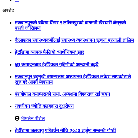
अपडेट
मकवानपुरको बकैया घैँटार र ललितपुरको बागमती खैरघारी क्षेत्रको
बस्ती जोखिममा
कैलाशका स्वास्थ्यकर्मीलाई स्वास्थ्य व्यवस्थापन सूचना प्रणाली तालिम
हेटौँडामा व्यापक फैलियो ‘पार्थेनियम’ झार
धूप उत्पादनबाट हेटौँडाका गृहिणीको आम्दानी बढ्दै
मकवानपुर बहुमुखी क्याम्पसमा अध्ययनत हेटौँडाका लकेश सापकोटाले
सुरु गरे आफ्नै व्यवसाय
बंशगोपाल क्याम्पसको सभा, अध्यक्षमा विश्वराज राई चयन
नवजीवन ज्योति क्लबद्वारा वृक्षरोपण
भीमसेन पौडेल
हेटाैँडामा जलवायु परिवर्तन नीति २०८३ तर्जुमा सम्बन्धी गोष्ठी