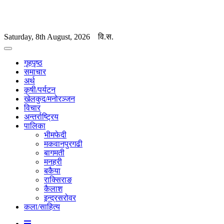
Saturday, 8th August, 2026
वि.स.
गृहपृष्ठ
समाचार
अर्थ
कृषी/पर्यटन
खेलकुद/मनोरञ्जन
विचार
अन्तर्राष्ट्रिय
पालिका
भीमफेदी
मकवानपुरगढी
बागमती
मनहरी
बकैया
राक्सिराङ
कैलाश
इन्द्रसरोवर
कला/साहित्य