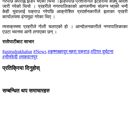
गरेपछि अपराह्न झडप भएको थियो ।झडपपछि प्रशासनले इटहरीमा कफ्र्यु आदेश
जारी गरेको थियो । प्रहरीले नगरपालिकाको आगजनीमा संलग्न भएको भन्दै
केही युवालाई पक्राउ गरेपछि आक्रोशित प्रदर्शनकारीले इलाका प्रहरी
कार्यालयमा ढंगामुढा गरेका थिए ।
त्यसक्रममा प्रहरीले गोली चलाएको हो । आन्दोलनकारीले नगरपालिकाका
एउटा भवनमा आगो लगाएका छन् ।
राताेपाटीबाट साभार
#anirudrakhabar
#News
#कृष्णबहादुर महरा पक्राउ
#टिपर दुर्घटना
#भीमफेदी
#मकवानपुर
प्रतिक्रिया दिनुहोस्
सम्बन्धित थप समाचारहरु