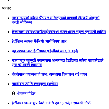
अपडेट
मकवानपुरको बकैया घैँटार र ललितपुरको बागमती खैरघारी क्षेत्रको
बस्ती जोखिममा
कैलाशका स्वास्थ्यकर्मीलाई स्वास्थ्य व्यवस्थापन सूचना प्रणाली तालिम
हेटौँडामा व्यापक फैलियो ‘पार्थेनियम’ झार
धूप उत्पादनबाट हेटौँडाका गृहिणीको आम्दानी बढ्दै
मकवानपुर बहुमुखी क्याम्पसमा अध्ययनत हेटौँडाका लकेश सापकोटाले
सुरु गरे आफ्नै व्यवसाय
बंशगोपाल क्याम्पसको सभा, अध्यक्षमा विश्वराज राई चयन
नवजीवन ज्योति क्लबद्वारा वृक्षरोपण
भीमसेन पौडेल
हेटाैँडामा जलवायु परिवर्तन नीति २०८३ तर्जुमा सम्बन्धी गोष्ठी