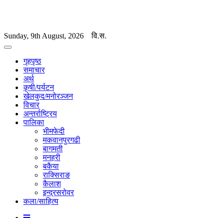
Sunday, 9th August, 2026
वि.स.
गृहपृष्ठ
समाचार
अर्थ
कृषी/पर्यटन
खेलकुद/मनोरञ्जन
विचार
अन्तर्राष्ट्रिय
पालिका
भीमफेदी
मकवानपुरगढी
बागमती
मनहरी
बकैया
राक्सिराङ
कैलाश
इन्द्रसरोवर
कला/साहित्य