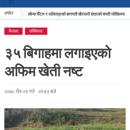
अपडेट
मकवानपुरको बकैया घैँटार र ललितपुरको बागमती खैरघारी क्षेत्रको बस्ती जोखिममा
कैलाश
राक्सिराङ
मकवानपुरको बकैया घैँटार र ललितपुरको बागमती खैरघारी क्षेत्रको बस्ती जोखिममा
क
३५ बिगाहमा लगाइएको
अफिम खेती नष्ट
२०७८ चैत्र ०१ गते ०९:४३ बजे