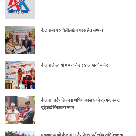
कैलाशमा १० चेलीलाई नगदसहित सम्मान
कैलाशले ल्यायो ५५ करोड ८४ लाखको बजेट
कैलाश गाउँपालिकामा अभिभावकहरूको श्रमदानबाट
दुईकोठे विद्यालय भवन
मकवानपुरकाे कैलाश गाउँपालिका पूर्ण खोप सुनिश्चितता