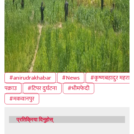
#anirudrakhabar
#News
#कृष्णबहादुर महरा
पक्राउ
#टिपर दुर्घटना
#भीमफेदी
#मकवानपुर
प्रतिक्रिया दिनुहोस्